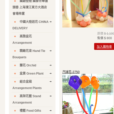
國銀登陸 國泰世華搶
頭香 上海濱江東方大酒店
會場佈置
中國大陸送花 CHINA
DELIVERY
原價
$ 1,10
高雅盆花
售價
$ 800
Arrangement
加入購物車
精緻花束 Hand Tie
Bouquets
蘭花 Orchid
汽球花-2750
盆景 Green Plant
組合盆栽
Arrangement Plants
高架花籃 Stand
Arrangement
禮籃 Food Gifts