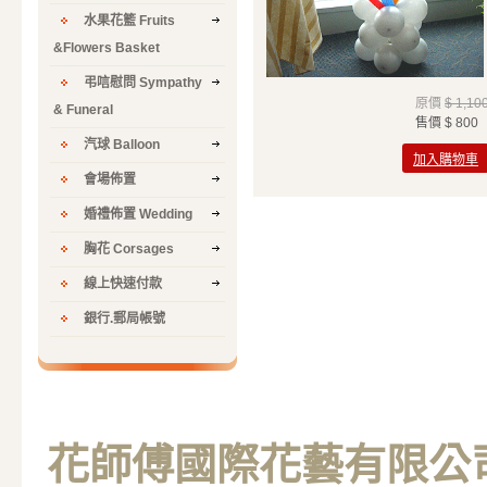
水果花籃 Fruits
&Flowers Basket
弔唁慰問 Sympathy
原價
$ 1,10
& Funeral
售價
$ 800
汽球 Balloon
加入購物車
會場佈置
婚禮佈置 Wedding
胸花 Corsages
線上快速付款
銀行.郵局帳號
花師傅國際花藝有限公司 M