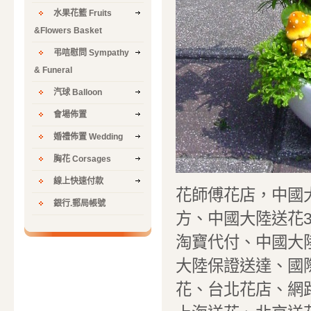
水果花籃 Fruits
&Flowers Basket
弔唁慰問 Sympathy
& Funeral
汽球 Balloon
會場佈置
婚禮佈置 Wedding
胸花 Corsages
線上快速付款
花師傅花店，中國
銀行.郵局帳號
方、中國大陸送花
淘寶代付、中國大
大陸保證送達、國際
花、台北花店、網