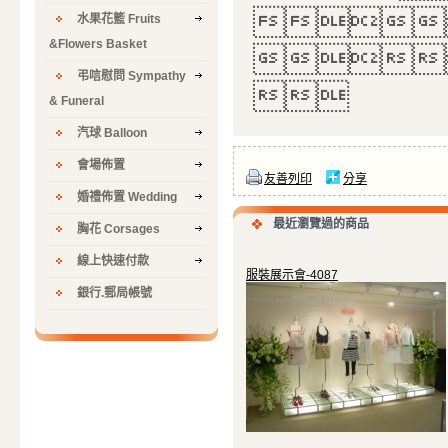

水果花籃 Fruits
&Flowers Basket

弔唁慰問 Sympathy

& Funeral
汽球 Balloon
會場佈置
友善列印
分享
婚禮佈置 Wedding
最近瀏覽過的商品
胸花 Corsages
線上快速付款
服裝展示會-4087
銀行.郵局帳號