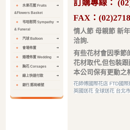
訂購專線：
(02
水果花籃 Fruits
&Flowers Basket
FAX：
(02)271
弔唁慰問 Sympathy
& Funeral
情人節 母親節 新
汽球 Balloon
洽詢.
會場佈置
有些花材會因季節
婚禮佈置 Wedding
花材取代,但包裝跟
胸花 Corsages
本公司保有更動之權
線上快速付款
花師傅國際花店
FTD
國際
銀行.郵局帳號
英國送花
全球送花
台北市