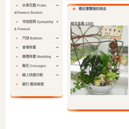
水果花籃 Fruits
最近瀏覽過的商品
&Flowers Basket
弔唁慰問 Sympathy
組合盆栽-1585
& Funeral
汽球 Balloon
會場佈置
婚禮佈置 Wedding
胸花 Corsages
線上快速付款
銀行.郵局帳號