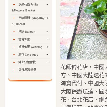
水果花籃 Fruits
&Flowers Basket
弔唁慰問 Sympathy
& Funeral
汽球 Balloon
會場佈置
婚禮佈置 Wedding
胸花 Corsages
線上快速付款
花師傅花店，中國
銀行.郵局帳號
方、中國大陸送花
淘寶代付、中國大
大陸保證送達、國際
花、台北花店、網