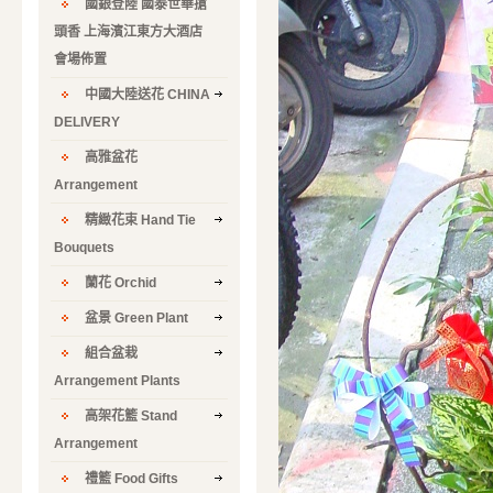
國銀登陸 國泰世華搶
頭香 上海濱江東方大酒店
會場佈置
中國大陸送花 CHINA
DELIVERY
高雅盆花
Arrangement
精緻花束 Hand Tie
Bouquets
蘭花 Orchid
盆景 Green Plant
組合盆栽
Arrangement Plants
高架花籃 Stand
Arrangement
禮籃 Food Gifts