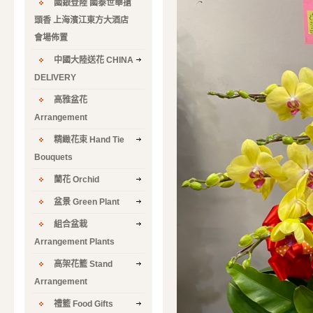
國銀登陸 國泰世華搶
頭香 上海濱江東方大酒店
會場佈置
中國大陸送花 CHINA
DELIVERY
高雅盆花
Arrangement
精緻花束 Hand Tie
Bouquets
蘭花 Orchid
盆景 Green Plant
組合盆栽
Arrangement Plants
高架花籃 Stand
Arrangement
禮籃 Food Gifts