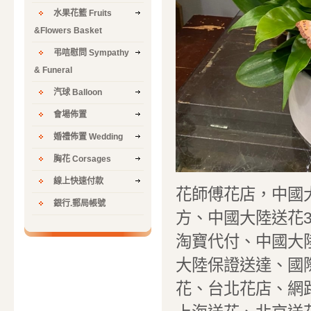
水果花籃 Fruits
&Flowers Basket
弔唁慰問 Sympathy
& Funeral
汽球 Balloon
會場佈置
婚禮佈置 Wedding
胸花 Corsages
線上快速付款
花師傅花店，中國
銀行.郵局帳號
方、中國大陸送花
淘寶代付、中國大
大陸保證送達、國際
花、台北花店、網