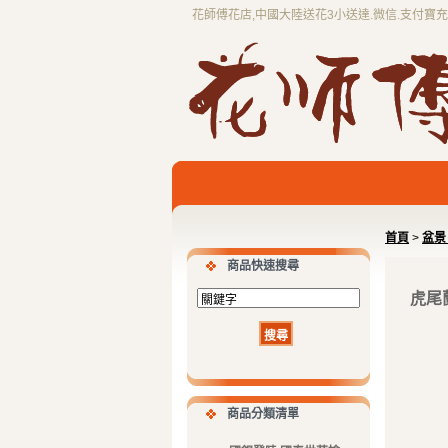
花師傅花店,中國大陸送花3小送達.微信.支付寶
首頁
>
盆景 
商品快速搜尋
虎尾蘭
商品分類清單