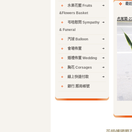
最
水果花籃 Fruits
&Flowers Basket
虎尾蘭-23
弔唁慰問 Sympathy
& Funeral
汽球 Balloon
會場佈置
婚禮佈置 Wedding
胸花 Corsages
線上快速付款
銀行.郵局帳號
花師傅國際花藝