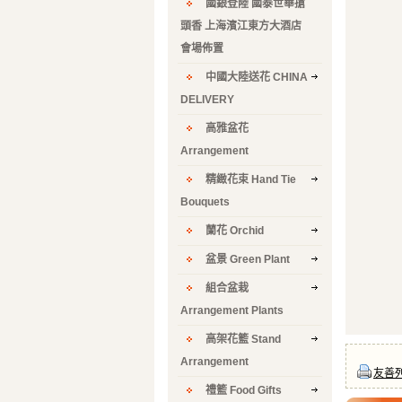
國銀登陸 國泰世華搶
頭香 上海濱江東方大酒店
會場佈置
中國大陸送花 CHINA
DELIVERY
高雅盆花
Arrangement
精緻花束 Hand Tie
Bouquets
蘭花 Orchid
盆景 Green Plant
組合盆栽
Arrangement Plants
高架花籃 Stand
Arrangement
友善
禮籃 Food Gifts