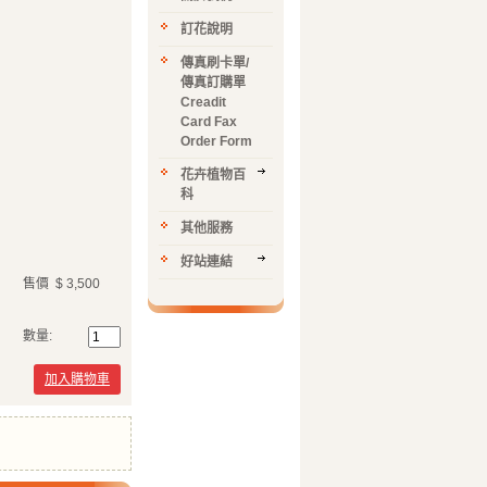
訂花說明
傳真刷卡單/
傳真訂購單
Creadit
Card Fax
Order Form
花卉植物百
科
其他服務
好站連結
售價
$ 3,500
數量:
加入購物車