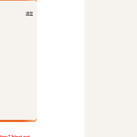
清空
@ms7.hinet.net