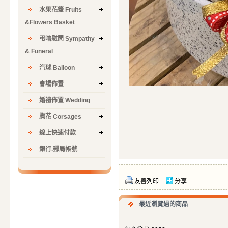
水果花籃 Fruits
&Flowers Basket
弔唁慰問 Sympathy
& Funeral
汽球 Balloon
會場佈置
婚禮佈置 Wedding
胸花 Corsages
線上快速付款
銀行.郵局帳號
友善列印
分享
最近瀏覽過的商品