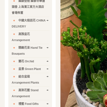
國銀登陸 國泰世華搶
頭香 上海濱江東方大酒店
會場佈置
中國大陸送花 CHINA
DELIVERY
高雅盆花
Arrangement
精緻花束 Hand Tie
Bouquets
蘭花 Orchid
盆景 Green Plant
組合盆栽
Arrangement Plants
高架花籃 Stand
Arrangement
禮籃 Food Gifts