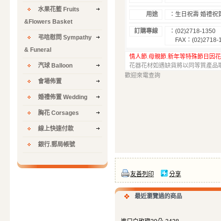
水果花籃 Fruits
用途
：生日祝壽
婚禮祝
&Flowers Basket
訂購專線
：
(02)2718-1350
弔唁慰問 Sympathy
FAX
：
(02)2718-
& Funeral
情人節
.
母親節
.
新年等特殊節日因
汽球 Balloon
花器花材如遇缺貨將以同等質產品
歡迎來電查詢
會場佈置
婚禮佈置 Wedding
胸花 Corsages
線上快速付款
銀行.郵局帳號
友善列印
分享
最近瀏覽過的商品