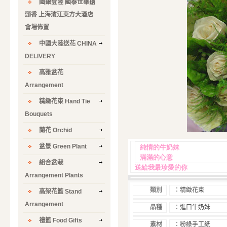
國銀登陸 國泰世華搶
頭香 上海濱江東方大酒店
會場佈置
中國大陸送花 CHINA
DELIVERY
高雅盆花
Arrangement
精緻花束 Hand Tie
Bouquets
蘭花 Orchid
盆景 Green Plant
純情的牛奶妹
滿滿的心意
組合盆栽
送給我最珍愛的你
Arrangement Plants
類別
：精緻花束
高架花籃 Stand
Arrangement
品種
：進口牛奶妹
禮籃 Food Gifts
素材
：粉綠手工紙