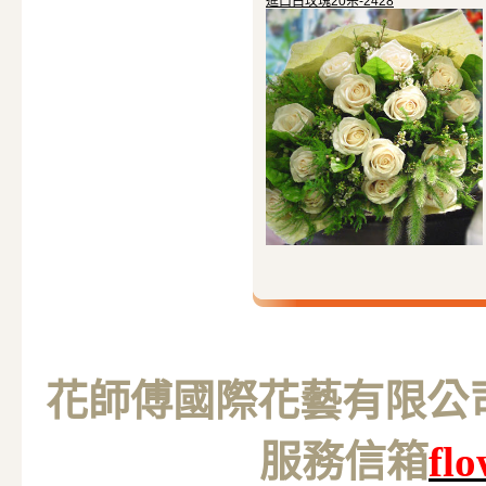
進口白玫瑰20朵-2428
花師傅國際花藝有限公司 M
服務信箱
fl