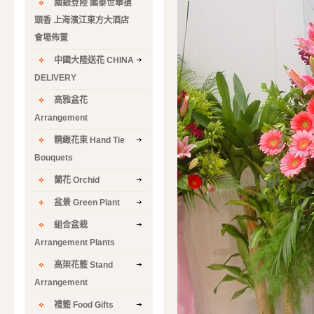
國銀登陸 國泰世華搶
頭香 上海濱江東方大酒店
會場佈置
中國大陸送花 CHINA
DELIVERY
高雅盆花
Arrangement
精緻花束 Hand Tie
Bouquets
蘭花 Orchid
盆景 Green Plant
組合盆栽
Arrangement Plants
高架花籃 Stand
Arrangement
禮籃 Food Gifts