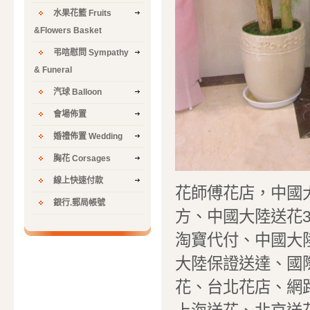
水果花籃 Fruits
&Flowers Basket
弔唁慰問 Sympathy
& Funeral
汽球 Balloon
會場佈置
婚禮佈置 Wedding
胸花 Corsages
線上快速付款
花師傅花店，中國
銀行.郵局帳號
方、中國大陸送花
淘寶代付、中國大
大陸保證送達、國際
花、台北花店、網