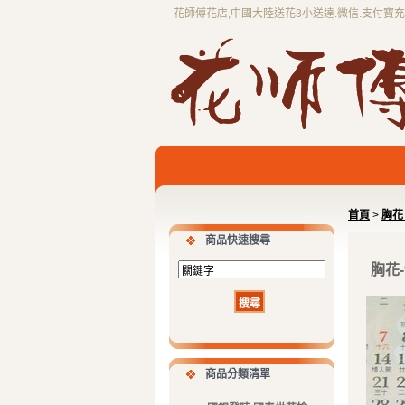
花師傅花店,中國大陸送花3小送達.微信.支付寶
首頁
>
胸花 
商品快速搜尋
胸花-
商品分類清單