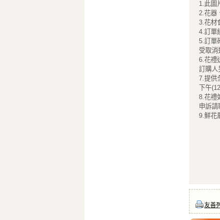
1.此
2.花
3.花
4.訂
5.訂
受取消
6.花
訂購人
7.提供
下午(1
8.花
申訴請聯絡
9.鮮
友善