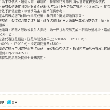
圖片為平常價格，遇情人節、母親節、新年等特殊節日,將依當時花價更改價格
器、花材如遇缺貨將以同等質產品取代,本公司保有更動之權利,不另行通知。,實
材會依季節做變化，以當季為主，圖片僅供參考。
單經本店確認您的付款作業完成後，我們將立刻處理送貨事宜。
單確認後，如欲取消或更改訂單，請在送貨日前三天來電完成取消或更改手續，配
退款。
禮送達時，若無人簽收或收件人拒絕，均一律視為交易完成。若需改送地址，造
另外付費。
全省代客送花服務，送花時間分為早上(09:00AM ~ 12:00PM)、
2:00PM ~ 17:00PM)。指定時間運費+$300。
禮如運送過程中因碰撞而損壞商品，保證換新後送達、 換貨時本花店有權取回原
(02)2718-1350。
花屬特殊商品無法提供七天鑑賞期。
列印
分享