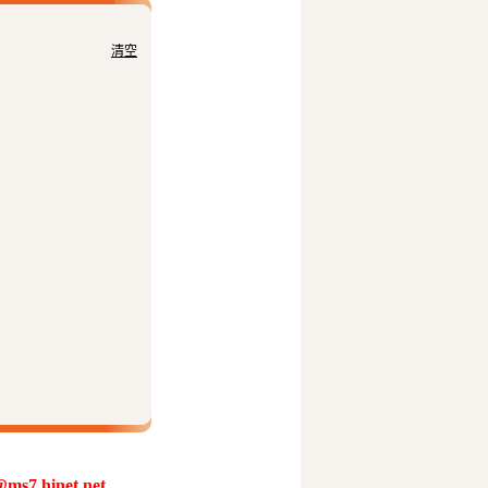
清空
@ms7.hinet.net