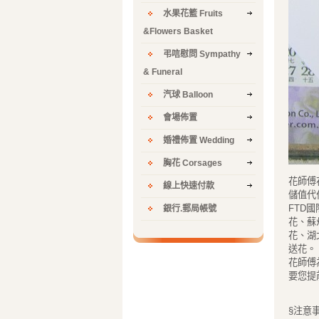
水果花籃 Fruits
&Flowers Basket
弔唁慰問 Sympathy
& Funeral
汽球 Balloon
會場佈置
婚禮佈置 Wedding
胸花 Corsages
花師傅
線上快速付款
儲值代
FTD
銀行.郵局帳號
花、蘇
花、湖
送花。
花師傅
要您提
§注意