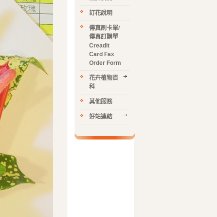
訂花說明
傳真刷卡單/
傳真訂購單
Creadit
Card Fax
Order Form
花卉植物百
科
其他服務
好站連結