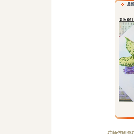
最
胸花-961
花師傅國際花藝