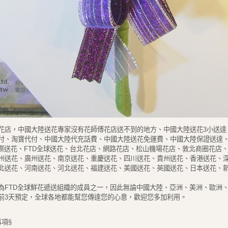
花店，中國大陸送花專家沒有花師傅花店送不到的地方、中國大陸送花3小送達
付、淘寶代付、中國大陸代充話費、中國大陸送花免運費、中國大陸保證送達
國際送花、FTD全球送花、台北花店、網路花店、松山機場花店、敦北商圈花店
州送花、廣州送花、南京送花、重慶送花、四川送花、貴州送花、香港送花、
北送花、河南送花、河北送花、福建送花、美國送花、英國送花、日本送花、
為FTD全球鮮花遞送組織的成員之一，因此無論中國大陸、亞洲、美洲、歐洲
前3天預定，全球各地都能幫您傳達您的心意，歡迎您多加利用。
事項§