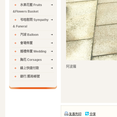
水果花籃 Fruits
&Flowers Basket
弔唁慰問 Sympathy
& Funeral
汽球 Balloon
會場佈置
婚禮佈置 Wedding
胸花 Corsages
阿波羅
線上快速付款
銀行.郵局帳號
友善列印
分享