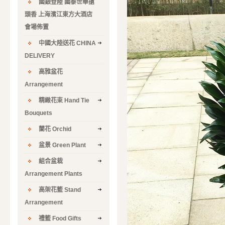
國銀登陸 國泰世華搶
頭香 上海濱江東方大酒店
會場佈置
中國大陸送花 CHINA
DELIVERY
高雅盆花
Arrangement
精緻花束 Hand Tie
Bouquets
蘭花 Orchid
盆景 Green Plant
組合盆栽
Arrangement Plants
高架花籃 Stand
Arrangement
禮籃 Food Gifts