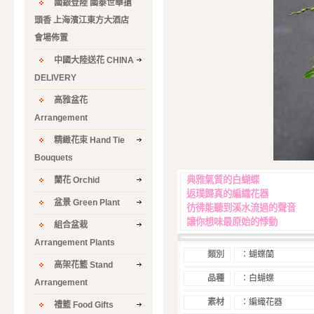
國銀登陸 國泰世華搶
頭香 上海濱江東方大酒店
會場佈置
中國大陸送花 CHINA
DELIVERY
高雅盆花
Arrangement
精緻花束 Hand Tie
Bouquets
典雅氣質的白蝴蝶
蘭花 Orchid
返璞歸真的編織花器
盆景 Green Plant
彷彿能聽到溪水流過的聲音
讓你想味最原始的悸動
組合盆栽
Arrangement Plants
類別
：蝴蝶蘭
高架花籃 Stand
品種
：白蝴蝶
Arrangement
素材
：編織花器
禮籃 Food Gifts