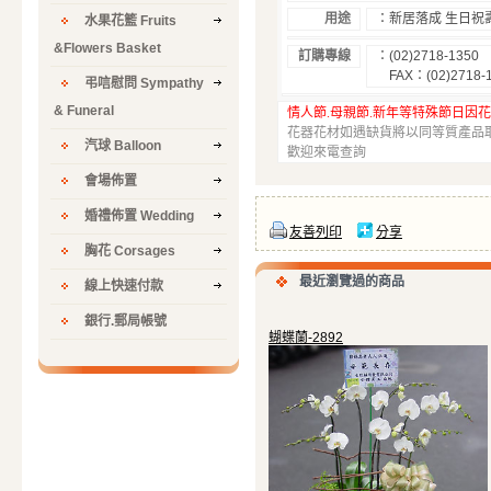
用途
：
新居落成
生日祝
水果花籃 Fruits
&Flowers Basket
訂購專線
：
(02)2718-1350
FAX
：
(02)2718-
弔唁慰問 Sympathy
& Funeral
情人節
.
母親節
.
新年等特殊節日因
花器花材如遇缺貨將以同等質產品
汽球 Balloon
歡迎來電查詢
會場佈置
婚禮佈置 Wedding
友善列印
分享
胸花 Corsages
最近瀏覽過的商品
線上快速付款
銀行.郵局帳號
蝴蝶蘭-2892